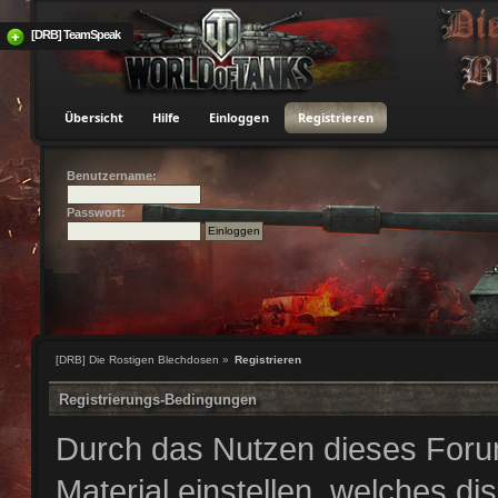
[DRB] TeamSpeak
Übersicht
Hilfe
Einloggen
Registrieren
Benutzername:
Passwort:
[DRB] Die Rostigen Blechdosen
»
Registrieren
Registrierungs-Bedingungen
Durch das Nutzen dieses Forum
Material einstellen, welches di