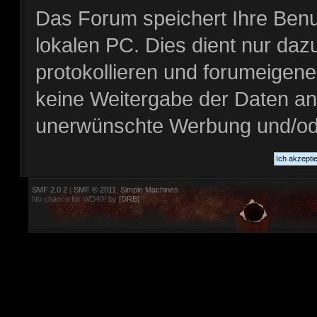
Das Forum speichert Ihre Benu
lokalen PC. Dies dient nur daz
protokollieren und forumeigene 
keine Weitergabe der Daten an 
unerwünschte Werbung und/o
SMF 2.0.2
|
SMF © 2011
,
Simple Machines
No chance for WD40! by
[DRB]